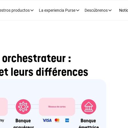
estros productos
La experiencia Purse
Descúbrenos
Noti
 orchestrateur :
et leurs différences