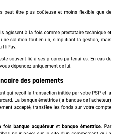
is peut être plus coûteuse et moins flexible que de
ls agissent à la fois comme prestataire technique et
ne solution tout-en-un, simplifiant la gestion, mais
ou HiPay.
 reste souvent lié à ses propres partenaires. En cas de
 vous dépendez uniquement de lui.
ancaire des paiements
t qui reçoit la transaction initiée par votre PSP et la
card. La banque émettrice (la banque de l’acheteur)
aiement accepté, transfère les fonds sur votre compte
a fois
banque acquéreur
et
banque émettrice
. Par
aribas pour payer sur le site d'un commerçant qui a