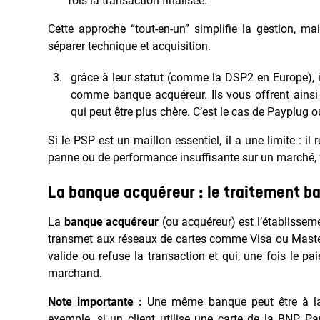
fois la transaction finalisée.
Cette approche “tout-en-un” simplifie la gestion, ma
séparer technique et acquisition.
grâce à leur statut (comme la DSP2 en Europe), i
comme banque acquéreur. Ils vous offrent ainsi u
qui peut être plus chère. C’est le cas de Payplug 
Si le PSP est un maillon essentiel, il a une limite : il
panne ou de performance insuffisante sur un marché,
La banque acquéreur : le traitement b
La
banque acquéreur
(ou acquéreur) est l’établissemen
transmet aux réseaux de cartes comme Visa ou Master
valide ou refuse la transaction et qui, une fois le p
marchand.
Note importante :
Une même banque peut être à l
exemple, si un client utilise une carte de la BNP P