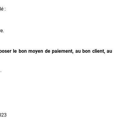
é :
e.
poser le bon moyen de paiement, au bon client, au
.
2023