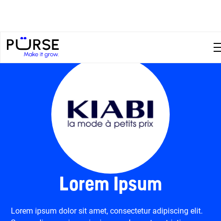
Lorem Ipsum
Lorem ipsum dolor sit amet, consectetur adipiscing elit.