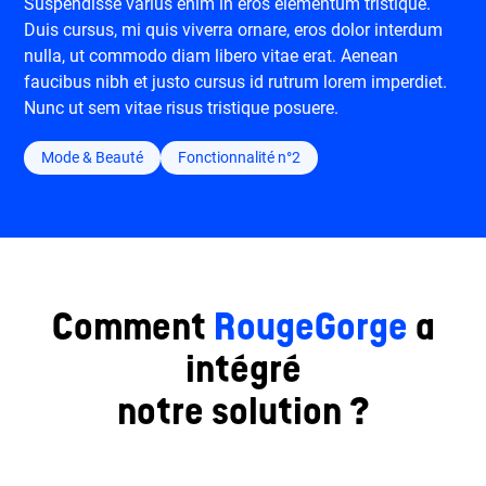
Suspendisse varius enim in eros elementum tristique.
Duis cursus, mi quis viverra ornare, eros dolor interdum
nulla, ut commodo diam libero vitae erat. Aenean
faucibus nibh et justo cursus id rutrum lorem imperdiet.
Nunc ut sem vitae risus tristique posuere.
Mode & Beauté
Fonctionnalité n°2
Comment
RougeGorge
a
intégré
notre solution ?