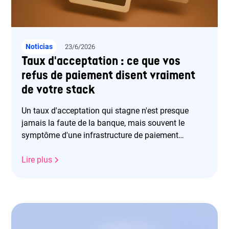
Noticias
23/6/2026
Taux d'acceptation : ce que vos
refus de paiement disent vraiment
de votre stack
Un taux d'acceptation qui stagne n'est presque
jamais la faute de la banque, mais souvent le
symptôme d'une infrastructure de paiement
vieillissante reposant sur un seul PSP. Pourtant,
l'enjeu financier est colossal : sur un site générant
Lire plus
10 M€, gagner un seul point d'autorisation peut
rapporter 100 000 € nets.