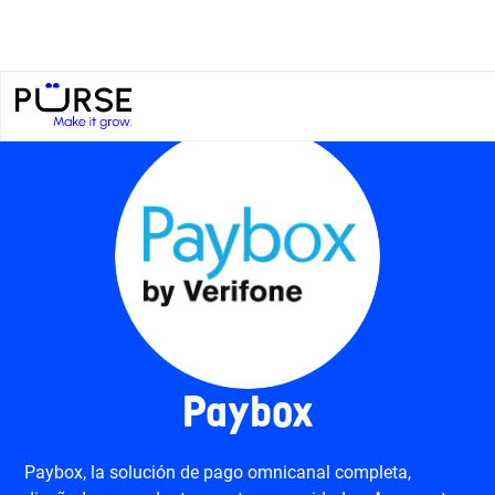
Paybox
Paybox, la solución de pago omnicanal completa,