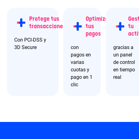
Protege tus
Optimiza
Ges
transacciones
tus
tu
pagos
act
Con PCI-DSS y
3D Secure
con
gracias a
pagos en
un panel
varias
de control
cuotas y
en tiempo
pago en 1
real
clic