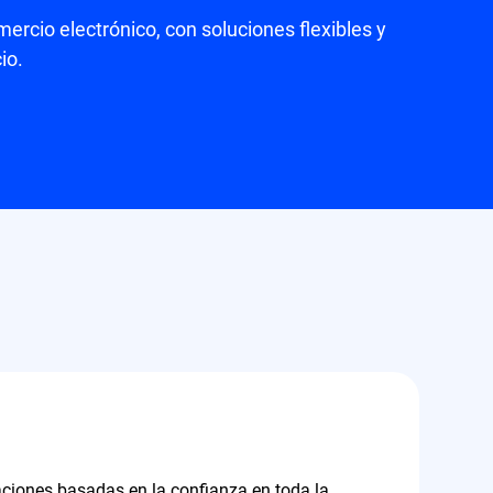
rcio electrónico, con soluciones flexibles y
io.
laciones basadas en la confianza en toda la