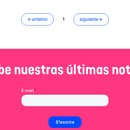
anterior
1
siguiente
be nuestras últimas not