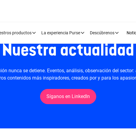
estros productos
La experiencia Purse
Descúbrenos
Noti
Nuestra actualidad
ión nunca se detiene. Eventos, análisis, observación del sector:
ros contenidos más inspiradores, creados por y para los apasion
Síganos en LinkedIn