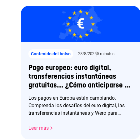
Contenido del bolso
28/8/2025
5 minutos
Pago europeo: euro digital,
transferencias instantáneas
gratuitas... ¿Cómo anticiparse a
las nuevas reglas del juego?
Los pagos en Europa están cambiando.
Comprenda los desafíos del euro digital, las
transferencias instantáneas y Wero para
reinventar su sistema de pagos de comercio
electrónico.
Leer más