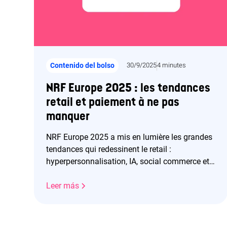
Contenido del bolso
30/9/2025
4 minutes
NRF Europe 2025 : les tendances
retail et paiement à ne pas
manquer
NRF Europe 2025 a mis en lumière les grandes
tendances qui redessinent le retail :
hyperpersonnalisation, IA, social commerce et
durabilité. Côté paiement, l’omnicanalité, les
parcours “quick & go” et l’essor des wallets
Leer más
comme Wero ouvrent la voie à une expérience
client plus fluide et sécurisée