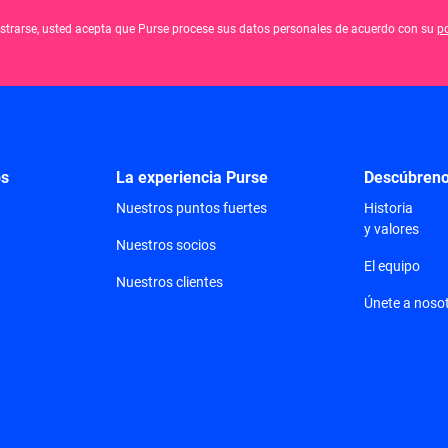
gistrarse, usted acepta que Purse procese sus datos personales de acuerdo con su
po
os
La experiencia Purse
Descúbren
Nuestros puntos fuertes
Historia
y valores
Nuestros socios
El equipo
Nuestros clientes
Únete a noso