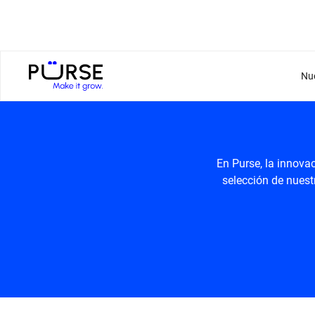
Nu
En Purse, la innovac
selección de nuest