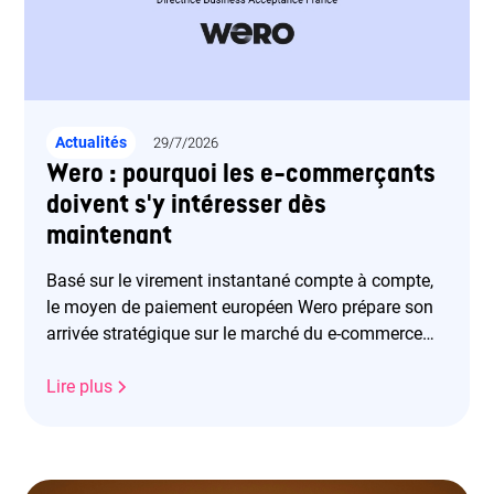
Actualités
29/7/2026
Wero : pourquoi les e-commerçants
doivent s'y intéresser dès
maintenant
Basé sur le virement instantané compte à compte,
le moyen de paiement européen Wero prépare son
arrivée stratégique sur le marché du e-commerce
pour la fin d'année 2026. Cette solution offre aux e-
commerçants une alternative souveraine,
Lire plus
irrévocable et économique face aux géants
américains du paiement, portée par une adoption
intergénérationnelle déjà forte entre particuliers.
Grâce aux solutions d'orchestration comme celle de