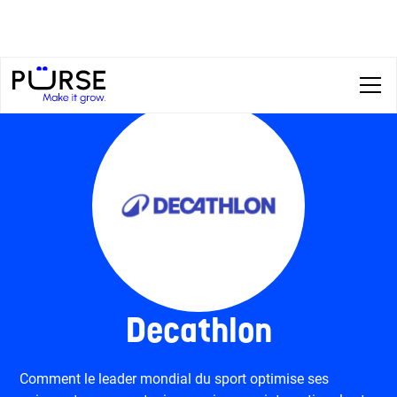
Decathlon
Comment le leader mondial du sport optimise ses