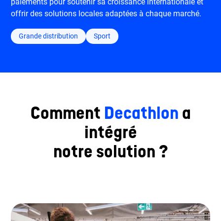
paiements pour soutenir sa croissance internationale et
offrir des solutions locales adaptées à chaque marché.
Grande distribution
Sport
Comment
Decathlon
a
intégré
notre solution ?