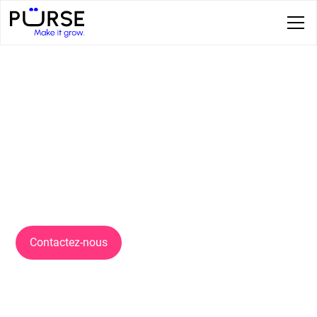
Garantir la meilleure expérience
de paiement, partout, tout le
temps
Purse est la solution SaaS d’orchestration de paiements
conçue pour maximiser la performance de vos
transactions tout en simplifiant votre architecture
technique.
Contactez-nous