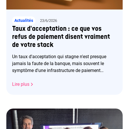
Actualités
23/6/2026
Taux d'acceptation : ce que vos
refus de paiement disent vraiment
de votre stack
Un taux d'acceptation qui stagne n'est presque
jamais la faute de la banque, mais souvent le
symptôme d'une infrastructure de paiement
vieillissante reposant sur un seul PSP. Pourtant,
l'enjeu financier est colossal : sur un site générant
Lire plus
10 M€, gagner un seul point d'autorisation peut
rapporter 100 000 € nets.